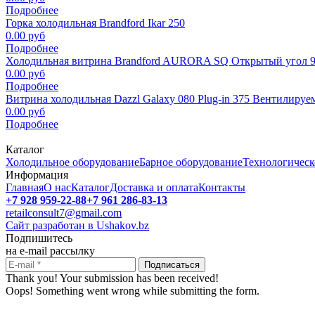
Подробнее
Горка холодильная Brandford Ikar 250
0.00 руб
Подробнее
Холодильная витрина Brandford AURORA SQ Открытый угол 9
0.00 руб
Подробнее
Витрина холодильная Dazzl Galaxy 080 Plug-in 375 Вентилируе
0.00 руб
Подробнее
Каталог
Холодильное оборудование
Барное оборудование
Технологическ
Информация
Главная
О нас
Каталог
Доставка и оплата
Контакты
+7 928 959-22-88
+7 961 286-83-13
retailconsult7@gmail.com
Сайт разработан в Ushakov.bz
Подпишитесь
на e-mail рассылку
Thank you! Your submission has been received!
Oops! Something went wrong while submitting the form.