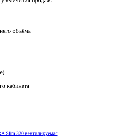
м увеличения продаж.
него объёма
e)
го кабинета
A Slim 320 вентилируемая