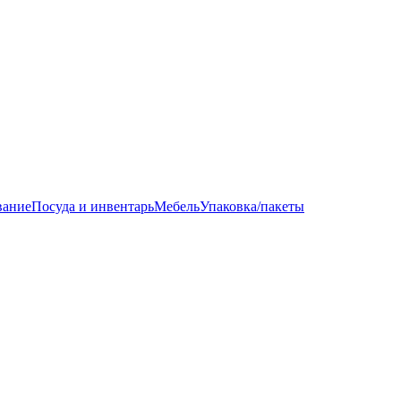
вание
Посуда и инвентарь
Мебель
Упаковка/пакеты