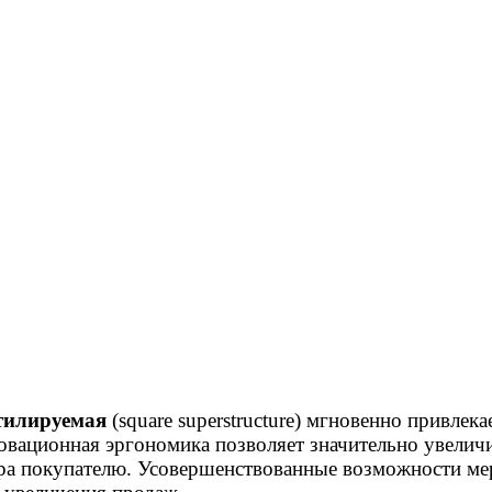
нтилируемая
(square superstructure) мгновенно привлек
овационная эргономика позволяет значительно увелич
ра покупателю. Усовершенствованные возможности ме