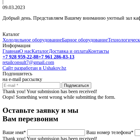
|
09.03.2023
Добрый день. Представляем Вашему вниманию уютный зал кафе
Каталог
Холодильное оборудование
Барное оборудование
Технологическ
Информация
Главная
О нас
Каталог
Доставка и оплата
Контакты
+7 928 959-22-88
+7 961 286-83-13
retailconsult7@gmail.com
Сайт разработан в Ushakov.bz
Подпишитесь
на e-mail рассылку
Thank you! Your submission has been received!
Oops! Something went wrong while submitting the form.
Оставьте заявку и мы
Вам перезвоним
Ваше имя*
Ваш номер телефона*
Thank you! Your submission has been received!