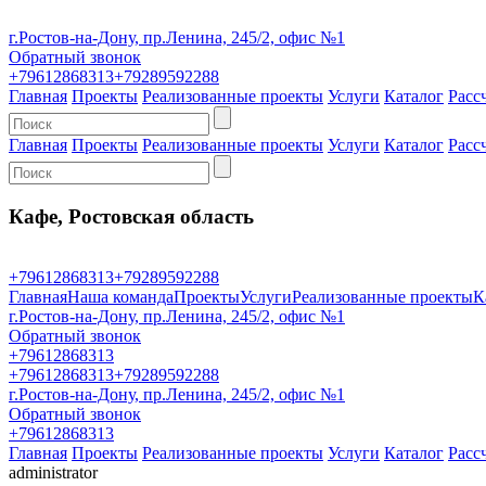
г.Ростов-на-Дону, пр.Ленина, 245/2, офис №1
Обратный звонок
+79612868313
+79289592288
Главная
Проекты
Реализованные проекты
Услуги
Каталог
Расс
Главная
Проекты
Реализованные проекты
Услуги
Каталог
Расс
Кафе, Ростовская область
+79612868313
+79289592288
Главная
Наша команда
Проекты
Услуги
Реализованные проекты
К
г.Ростов-на-Дону, пр.Ленина, 245/2, офис №1
Обратный звонок
+79612868313
+79612868313
+79289592288
г.Ростов-на-Дону, пр.Ленина, 245/2, офис №1
Обратный звонок
+79612868313
Главная
Проекты
Реализованные проекты
Услуги
Каталог
Расс
administrator