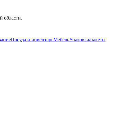
й области.
вание
Посуда и инвентарь
Мебель
Упаковка/пакеты