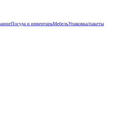
вание
Посуда и инвентарь
Мебель
Упаковка/пакеты