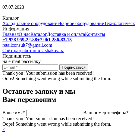
|
07.07.2023
Каталог
Холодильное оборудование
Барное оборудование
Технологическ
Информация
Главная
О нас
Каталог
Доставка и оплата
Контакты
+7 928 959-22-88
+7 961 286-83-13
retailconsult7@gmail.com
Сайт разработан в Ushakov.bz
Подпишитесь
на e-mail рассылку
Thank you! Your submission has been received!
Oops! Something went wrong while submitting the form.
Оставьте заявку и мы
Вам перезвоним
Ваше имя*
Ваш номер телефона*
Thank you! Your submission has been received!
Oops! Something went wrong while submitting the form.
×