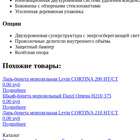
Инновационная двухуровневая система удаления конденс
Боковины с обзорными стеклопакетами
Усиленная деревянная упаковка
Опции
Двухуровневая суперструктура с энергосберегающей све
Проволочные делители внутреннего объёма
Защитный бампер
Колёсная опора
Похожие товары:
Ларь-бонета морозильная Levin CORTINA 200 НТ/СТ
0.00 руб
Подробнее
Шкаф-бонета морозильный Dazzl Omega H210 375
0.00 руб
Подробнее
Ларь-бонета морозильная Levin CORTINA 210 НТ/СТ
0.00 руб
Подробнее
Каталог