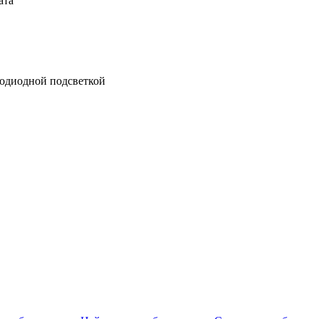
ата
тодиодной подсветкой