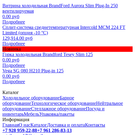
Витрина холодильная BrandFord Aurora Slim Plug-In 250
вентилируемая
0.00 руб
Подробнее
Сплит-система среднетемпературная Intercold МСМ 224 FT
Limited (опция -10 °С)
129,914.00 руб
Подробнее
Новинка
Горка холодильная Brandford Tesey Slim 125
0.00 руб
Подробнее
Vega SG 080 H210 Plug-in 125
0.00 руб
Подробнее
Каталог
Холодильное оборудование
Барное
оборудование
Технологическое оборудование
Нейтральное
оборудование
Стеллажное оборудование
Посуда и
инвентарь
Мебель
Упаковка/пакеты
Информация
Главная
О нас
Каталог
Доставка и оплата
Контакты
+7 928 959-22-88
+7 961 286-83-13