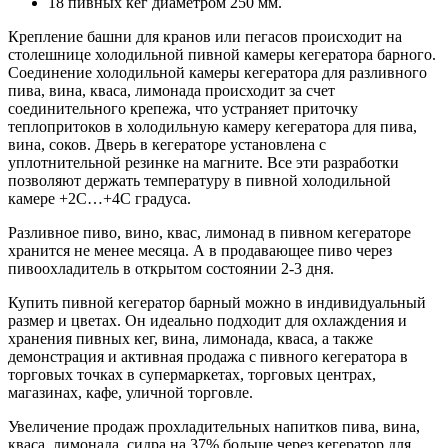
18 пивных кег диаметром 250 мм.
Крепление башни для кранов или пегасов происходит на
столешнице холодильной пивной камеры кегератора барного.
Соединение холодильной камеры кегератора для разливного
пива, вина, кваса, лимонада происходит за счет
соединительного крепежа, что устраняет приточку
теплопритоков в холодильную камеру кегератора для пива,
вина, соков. Дверь в кегераторе установлена с
уплотнительной резинке на магните. Все эти разработки
позволяют держать температуру в пивной холодильной
камере +2С…+4С градуса.
Разливное пиво, вино, квас, лимонад в пивном кегераторе
хранится не менее месяца. А в продавающее пиво через
пивоохладитель в открытом состоянии 2-3 дня.
Купить пивной кегератор барный можно в индивидуальный
размер и цветах. Он идеально подходит для охлаждения и
хранения пивных кег, вина, лимонада, кваса, а также
демонстрация и активная продажа с пивного кегератора в
торговых точках в супермаркетах, торговых центрах,
магазинах, кафе, уличной торговле.
Увеличение продаж прохладительных напитков пива, вина,
кваса, лимонада, сидра на 37% больше через кегератор для