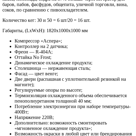
баров, пабов, фасфудов, общепита, уличной торговли, вина,
соков, по сравнению с пивоохладителем.
Количество кег: 30 и 50 = 6 шт/20 = 16 шт.
Габариты, (LxWxH): 1820х1000х1000 мм
Компрессор «Аспера»;
Контроллер на 2 датчика;
Фреон — R-404А;
Оттайка No Frost;
Динамическое охлаждение продукта;
Столешница — нержавеющая сталь;
Фасад — цвет венге;
Две двери (распашная с уплотнительной резинкой на
магните);
Регулируемые опоры по высоте;
Термоизоляция охлажденного объема обеспечивается
пенополиуретаном толщиной 40 мм;
Потребление электроэнергии при наборе температуры-
400Вт;
Напряжение 220В;
Дополнительно: возможность смонтировать
«мгновенное охлаждение продукта»;
Возможность окраски в любой цвет или брендирования