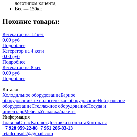
логотипом клиента;
Вес — 150кг.
Похожие товары:
Кегератор на 12 кег
0.00 руб
Подробнее
Кегератор на 4 кеги
0.00 руб
Подробнее
Кегератор на 8 кег
0.00 руб
Подробнее
Каталог
Холодильное оборудование
Барное
оборудование
Технологическое оборудование
Нейтральное
оборудование
Стеллажное оборудование
Посуда и
инвентарь
Мебель
Упаковка/пакеты
Информация
Главная
О нас
Каталог
Доставка и оплата
Контакты
+7 928 959-22-88
+7 961 286-83-13
retailconsult7@gmail.com