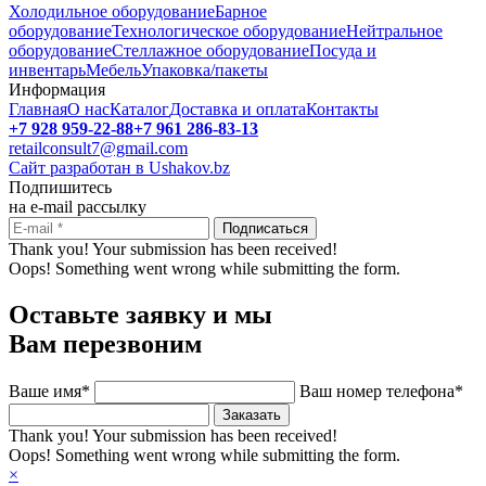
Холодильное оборудование
Барное
оборудование
Технологическое оборудование
Нейтральное
оборудование
Стеллажное оборудование
Посуда и
инвентарь
Мебель
Упаковка/пакеты
Информация
Главная
О нас
Каталог
Доставка и оплата
Контакты
+7 928 959-22-88
+7 961 286-83-13
retailconsult7@gmail.com
Сайт разработан в Ushakov.bz
Подпишитесь
на e-mail рассылку
Thank you! Your submission has been received!
Oops! Something went wrong while submitting the form.
Оставьте заявку и мы
Вам перезвоним
Ваше имя*
Ваш номер телефона*
Thank you! Your submission has been received!
Oops! Something went wrong while submitting the form.
×