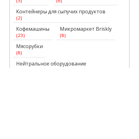
(
5
)
(
6
)
Контейнеры для сыпучих продуктов
(
2
)
Кофемашины
Микромаркет Briskly
(
23
)
(
8
)
Мясорубки
(
8
)
Нейтральное оборудование
(
12
)
Пароконвектоматы
(
55
)
Пекарня под ключ
(
6
)
Печи конвекционные
(
7
)
Планетарные миксеры