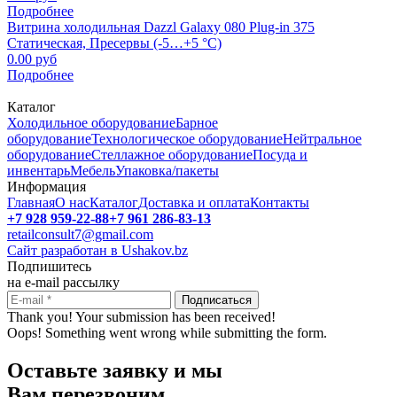
Подробнее
Витрина холодильная Dazzl Galaxy 080 Plug-in 375
Cтатическая, Пресервы (-5…+5 °С)
0.00 руб
Подробнее
Каталог
Холодильное оборудование
Барное
оборудование
Технологическое оборудование
Нейтральное
оборудование
Стеллажное оборудование
Посуда и
инвентарь
Мебель
Упаковка/пакеты
Информация
Главная
О нас
Каталог
Доставка и оплата
Контакты
+7 928 959-22-88
+7 961 286-83-13
retailconsult7@gmail.com
Сайт разработан в Ushakov.bz
Подпишитесь
на e-mail рассылку
Thank you! Your submission has been received!
Oops! Something went wrong while submitting the form.
Оставьте заявку и мы
Вам перезвоним