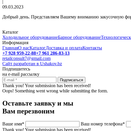
|
09.03.2023
Добрый день. Представляем Вашему вниманию закусочную форма
Каталог
Холодильное оборудование
Барное оборудование
Технологическ
Информация
Главная
О нас
Каталог
Доставка и оплата
Контакты
+7 928 959-22-88
+7 961 286-83-13
retailconsult7@gmail.com
Сайт разработан в Ushakov.bz
Подпишитесь
на e-mail рассылку
Thank you! Your submission has been received!
Oops! Something went wrong while submitting the form.
Оставьте заявку и мы
Вам перезвоним
Ваше имя*
Ваш номер телефона*
Thank you! Your submission has been received!