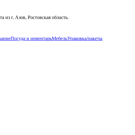
из г. Азов, Ростовская область.
вание
Посуда и инвентарь
Мебель
Упаковка/пакеты