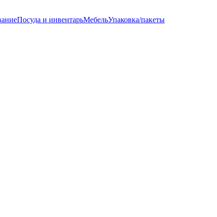
вание
Посуда и инвентарь
Мебель
Упаковка/пакеты