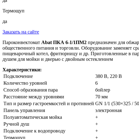
да
Термощуп
да
Заказать на сайте
Пароконвектомат
Abat ПКА 6-1/1ПМ2
предназначен для обжар
общественного питания и торговли. Оборудование заменяет ср
пищеварочный котел, фритюрницу и др. Приготовленные в пар
душем для мойки и дверью с двойным остеклением
Характеристики:
Подключение
380 В, 220 В
Количество уровней
6
Способ образования пара
бойлер
Расстояние между уровнями
70 мм
Тип и размер гастроемкостей и противней
GN 1/1 (530×325 / 5
Панель управления
электронная
Полуавтоматическая мойка
+
Ручной душ
+
Подключение к водопроводу
+
Термощуп
+