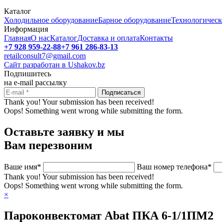
Каталог
Холодильное оборудование
Барное оборудование
Технологическ
Информация
Главная
О нас
Каталог
Доставка и оплата
Контакты
+7 928 959-22-88
+7 961 286-83-13
retailconsult7@gmail.com
Сайт разработан в Ushakov.bz
Подпишитесь
на e-mail рассылку
Thank you! Your submission has been received!
Oops! Something went wrong while submitting the form.
Оставьте заявку и мы
Вам перезвоним
Ваше имя*
Ваш номер телефона*
Thank you! Your submission has been received!
Oops! Something went wrong while submitting the form.
×
Пароконвектомат Abat ПКА 6-1/1ПМ2